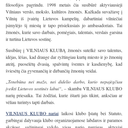
filosofijos pagrindu. 1998 metais čia susibūrė aktyviausieji
Vilniaus verslo, mokslo, kultūros žmonės. Kažkada suvažiavę į
Vilnių iš įvairių Lietuvos kampelių, dabartiniai vilniečiai
įsimylėjo šį miestą ir tapo prisiekusiais jo ambasadoriais. Tai
žmonės, kurie savo darbais, pomėgiais, talentais, verslais garsina
ir turtina Lietuvos sostinę.
Susibūrę į VILNIAUS KLUBĄ žmonės sutelkė savo talentus,
idėjas, lėšas, kad drauge dar ryžtingiau kurtų miesto ir jo žmonių
ateitį, puoselėtų dvasią, spalvintų šventes ir kasdienybę, kad
šviesėtų čia gyvenančių ir dirbančių žmonių veidai.
„Tenebūna nei mažo, nei didelio darbo, kurio nepajėgčiau
įveikti Lietuvos sostinės labui“
, – skamba VILNIAUS KLUBO
narių priesaika. Tai žodžiai, kurie ištarti jais tikint, anksčiau ar
vėliau turintys tapti darbais.
VILNIAUS KLUBO nariai
laikosi klubo Įstatų bei Statuto,
garbingai dalyvauja klubo organizuojamose labdaros ir paramos
akcijose, sąžiningai vykdo visas nario pareigas, aktyviai