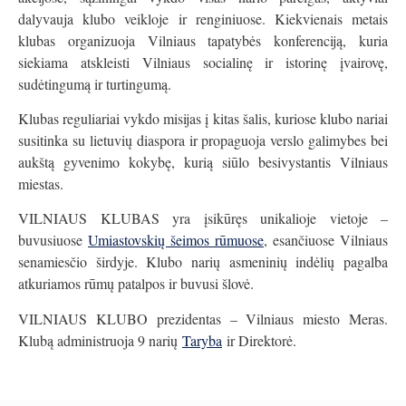
dalyvauja klubo veikloje ir renginiuose. Kiekvienais metais
klubas organizuoja Vilniaus tapatybės konferenciją, kuria
siekiama atskleisti Vilniaus socialinę ir istorinę įvairovę,
sudėtingumą ir turtingumą.
Klubas reguliariai vykdo misijas į kitas šalis, kuriose klubo nariai
susitinka su lietuvių diaspora ir propaguoja verslo galimybes bei
aukštą gyvenimo kokybę, kurią siūlo besivystantis Vilniaus
miestas.
VILNIAUS KLUBAS yra įsikūręs unikalioje vietoje –
buvusiuose
Umiastovskių šeimos rūmuose
, esančiuose Vilniaus
senamiesčio širdyje. Klubo narių asmeninių indėlių pagalba
atkuriamos rūmų patalpos ir buvusi šlovė.
VILNIAUS KLUBO prezidentas – Vilniaus miesto Meras.
Klubą administruoja 9 narių
Taryba
ir Direktorė.