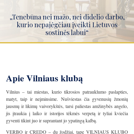
„Tenebūna nei mažo, nei didelio darbo,
kurio nepajėgčiau įveikti Lietuvos
sostinės labui“
Apie Vilniaus klubą
Vilnius – tai miestas, kurio tikrosios patrauklumo paslapties,
matyt, taip ir neįminsime. Nušviestas čia gyvenusių žmonių
jausmų ir likimų vaivorykštės, tarsi paliestas amžinybės angelo,
jis įtraukia į laiko ir istorijos tėkmės verpetą ir tyliai kviečia
gyventi tikint juo ir suprantant jo ypatingą kalbą.
VERBO ir CREDO – du žodžiai, tapę VILNIAUS KLUBO