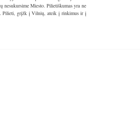
ių nesukursime Miesto. Pilietiškumas yra ne
 Pilieti, grįžk į Vilnių, ateik į rinkimus ir į