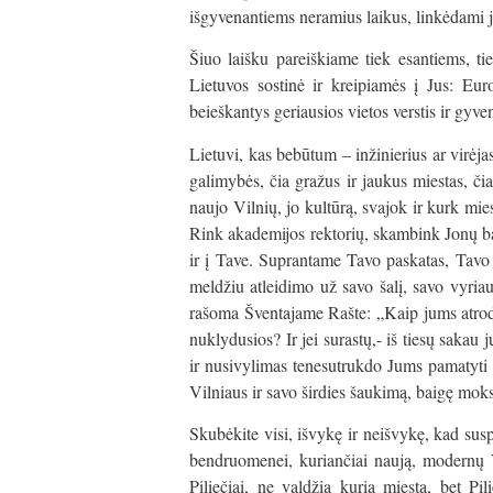
išgyvenantiems neramius laikus, linkėdami 
Šiuo laišku pareiškiame tiek esantiems, t
Lietuvos sostinė ir kreipiamės į Jus: Euro
beieškantys geriausios vietos verstis ir gyve
Lietuvi, kas bebūtum – inžinierius ar virėj
galimybės, čia gražus ir jaukus miestas, čia
naujo Vilnių, jo kultūrą, svajok ir kurk mi
Rink akademijos rektorių, skambink Jonų ba
ir į Tave. Suprantame Tavo paskatas, Tavo 
meldžiu atleidimo už savo šalį, savo vyriau
rašoma Šventajame Rašte: „Kaip jums atrodo:
nuklydusios? Ir jei surastų,- iš tiesų saka
ir nusivylimas tenesutrukdo Jums pamatyti 
Vilniaus ir savo širdies šaukimą, baigę mokslu
Skubėkite visi, išvykę ir neišvykę, kad su
bendruomenei, kuriančiai naują, modernų Vi
Piliečiai, ne valdžia kuria miestą, bet Pil