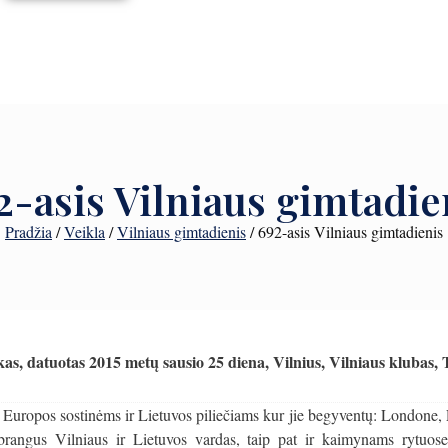
2-asis Vilniaus gimtadie
Pradžia
/
Veikla
/
Vilniaus gimtadienis
/
692-asis Vilniaus gimtadienis
as, datuotas 2015 metų sausio 25 diena, Vilnius, Vilniaus klubas, 
Europos sostinėms ir Lietuvos piliečiams kur jie begyventų: Londone, E
brangus Vilniaus ir Lietuvos vardas, taip pat ir kaimynams rytuo