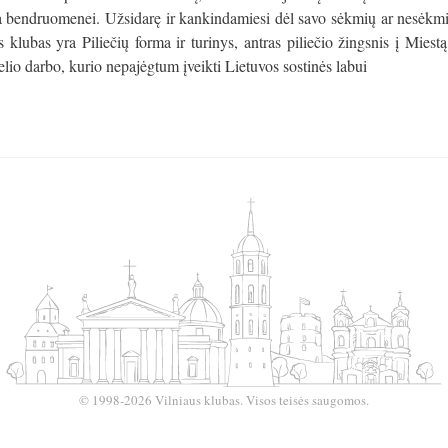
uka bendruomenei. Užsidarę ir kankindamiesi dėl savo sėkmių ar nesėkm
s klubas yra Piliečių forma ir turinys, antras piliečio žingsnis į Miestą.
lio darbo, kurio nepajėgtum įveikti Lietuvos sostinės labui
© 1998-2026 Vilniaus klubas. Visos teisės saugomos.