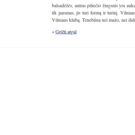
balsadėžės, antras piliečio žingsnis yra a
tik jausmas, jis turi formą ir turinį. Vilniau
Vilniaus klubą. Tenebūna nei mažo, nei dide
«
Grįžti atgal