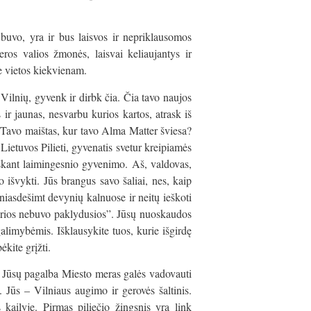
buvo, yra ir bus laisvos ir nepriklausomos
eros valios žmonės, laisvai keliaujantys ir
me vietos kiekvienam.
Vilnių, gyvenk ir dirbk čia. Čia tavo naujos
 ir jaunas, nesvarbu kurios kartos, atrask iš
r Tavo maištas, kur tavo Alma Matter šviesa?
etuvos Pilieti, gyvenatis svetur kreipiamės
eškant laimingesnio gyvenimo. Aš, valdovas,
 išvykti. Jūs brangus savo šaliai, nes, kaip
niasdešimt devynių kalnuose ir neitų ieškoti
 kurios nebuvo paklydusios”. Jūsų nuoskaudos
limybėmis. Išklausykite tuos, kurie išgirdę
ėkite grįžti.
u Jūsų pagalba Miesto meras galės vadovauti
 Jūs – Vilniaus augimo ir gerovės šaltinis.
s kailyje. Pirmas piliečio žingsnis yra link