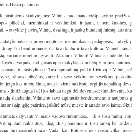
jiems Dievo palaimos.
iek būsimiems skaitytojams: Vilnius nuo mano viešpatavimo pradžios 
pos piliečiai, menininkai ir verslininkai, ir jauni, ir seni žmonės, g
nti, – atvykite į atvirą Vilnių, dvasingą ir jaukų bundantį miestą, atrasi
as, statybininkas ar programuotojas, menininkas ar pedagogas, – atvyk į 
 draugiška bendruomenė, čia tavo kalba ir tavo kultūra. Vilnieti, senas
estą, kuriame norėtum gyventi. Atsiduok Vilniui! Vilniaus studente, ku
žnyčios varpais, kad garsas apie mokyklą skambėtų Europos tautoms. Li
skausmą ir nusivylimą ir Tavo sprendimą palikti Lietuvą ir Vilnių, i
sybę, už savo piliečius, kurie Jus savo veikimu ar neveikimu paskatino
 jeigu kas turėtų šimtą avių ir viena nuklystų, argi jis nepaliktų devy
u jums,- jis džiaugtųsi dėl jos labiau negu dėl devyniasdešimt devynių,
naują šiandieninį Vilnių su savo atgimusia bendruomene ir naujomis ga
s ar šiaip įgiję patirties, įsikūrė mūsų mieste ir atrado savo laimę. Skub
spėtumėte dalyvauti Vilniaus vadovo rinkimuose. Tik iš Jūsų rankų ir s
lnių. Jam reikia Jūsų idėjų, Jūsų paramos ir Jūsų rankų bei širdžių.
iečiai turi pasirinkti savo Vadą, kad Rotušėje neįsiveistų vilkai avie