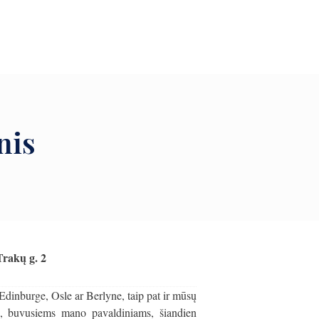
nis
Trakų g. 2
dinburge, Osle ar Berlyne, taip pat ir mūsų
se, buvusiems mano pavaldiniams, šiandien