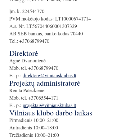
Įm. k. 224544770
PVM mokėtojo kodas: LT100006741714
A.s. Nr. LT567044060001307329
AB SEB bankas, banko kodas 70440
Tel.: +37068799470
Direktorė
Agnė Dvarionienė
Mob. tel. +37068799470
El. p.:
direktore@vilniausklubas.lt
Projektų administratorė
Renita Paleckienė
Mob. tel. +37065544171
El. p.:
projektai@vilniausklubas.lt
Vilniaus klubo darbo laikas
Pirmadienis 10:00–21:00
Antradienis 10:00–18:00
Trečiadienis 10:00–21:00