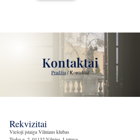
Kontaktai
Pradžia
/
Kontaktai
Rekvizitai
Viešoji įstaiga Vilniaus klubas
Trakų g. 2, 01132 Vilnius, Lietuva