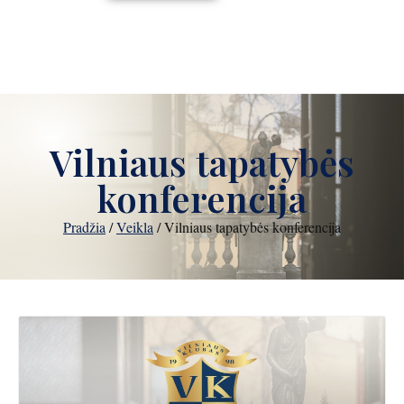
Vilniaus tapatybės
konferencija
Pradžia
/
Veikla
/
Vilniaus tapatybės konferencija