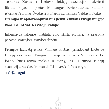
Teodoras Žukas ir Lietuvos leidėjų asociacijos pakviesti
literatūrologas ir poetas Mindaugas Kvietkauskas, kultūros
istorikas Aurimas Švedas ir kultūros žurnalistas Valdas Puteikis.
Premijos ir apdovanojimai bus įteikti Vilniaus knygų mugėje
kovo 1 d. 14 val. Rašytojų kampe.
Informavus Istorijos institutą apie skirtą premiją, ją prašoma
pervesti Valstybės gynybos fondui.
Premijos laureatą renka Vilniaus klubas, prisidedant Lietuvos
leidėjų asociacijai. Piniginė premija skiriama iš Vilniaus klubo
fondo, kuris remia mokslą ir meną, lėšų. Lietuvos leidėjų
asociacijos veiklas finansuoja Lietuvos kultūros taryba.
«
Grįžti atgal