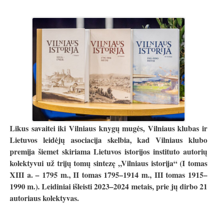
Likus savaitei iki Vilniaus knygų mugės, Vilniaus klubas ir
Lietuvos leidėjų asociacija skelbia, kad Vilniaus klubo
premija šiemet skiriama Lietuvos istorijos instituto autorių
kolektyvui už trijų tomų sintezę „Vilniaus istorija“ (I tomas
XIII a. – 1795 m., II tomas 1795–1914 m., III tomas 1915–
1990 m.). Leidiniai išleisti 2023–2024 metais, prie jų dirbo 21
autoriaus kolektyvas.