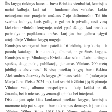
Šis knygų rinkinys laureatu buvo išrinktas vienbalsiai, komisijos
nariai kalbėjo, kad tai – fundamentalus veikalas, kokio
neturėjome nuo praėjusio amžiaus 7-ojo dešimtmečio. Tai itin
svarbus leidinys, kuris galėtų, o gal net ir privalėtų rasti vietą
kiekvieno vilniečio lentynoje, todėl ypač džiugu, kad netrukus
pasirodys ir papildomas tiražas, kurį jau bus galima įsigyti
artėjančioje Vilniaus knygų mugėje.
Komisijos svarstymui buvo pateikta 16 leidinių, tarp kurių – ir
parodų katalogai, ir nuotraukų albumai, ir grožinės knygos.
Komisijos narys Mindaugas Kvietkauskas sako: „Labai turtingas
sąrašas, daug puikių publikacijų, juntamas Vilniaus 700 metų
jubiliejaus alsavimas.“ Iš visų pateiktų knygų buvo išskirta
Aleksandros Jacovskytės knyga „Vilniaus veidai +“ (sudarytoja
Marija Jure, išleista 2024 m.), kuri svarbi ir žiūrint į ją iš pirmojo
Vilniaus veidų albumo perspektyvos – kaip keitėsi ne tik
žmonės, bet ir miestas, gyvenamoji aplinka bei interjerai.
Diskutuojant apie kitas konkursui pateiktas knygas, komisijos
nuomonė taip pat sutapo – buvo atkreiptas dėmesys ir į parodos
„Vilnius, Wilno, Vilne 1918–1948. Vienas miestas – daug