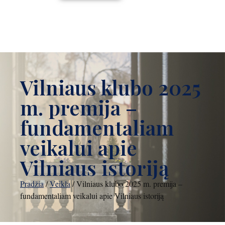
Vilniaus klubo 2025
m. premija –
fundamentaliam
veikalui apie
Vilniaus istoriją
Pradžia
/
Veikla
/
Vilniaus klubo 2025 m. premija –
fundamentaliam veikalui apie Vilniaus istoriją