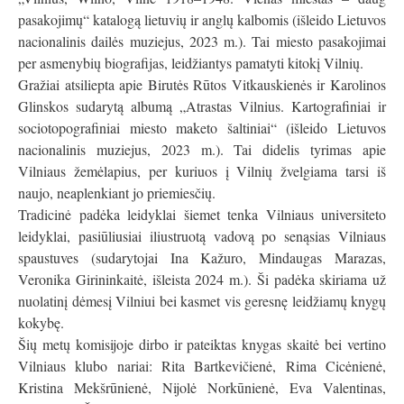
pasakojimų“ katalogą lietuvių ir anglų kalbomis (išleido Lietuvos
nacionalinis dailės muziejus, 2023 m.). Tai miesto pasakojimai
per asmenybių biografijas, leidžiantys pamatyti kitokį Vilnių.
Gražiai atsiliepta apie Birutės Rūtos Vitkauskienės ir Karolinos
Glinskos sudarytą albumą „Atrastas Vilnius. Kartografiniai ir
sociotopografiniai miesto maketo šaltiniai“ (išleido Lietuvos
nacionalinis muziejus, 2023 m.). Tai didelis tyrimas apie
Vilniaus žemėlapius, per kuriuos į Vilnių žvelgiama tarsi iš
naujo, neaplenkiant jo priemiesčių.
Tradicinė padėka leidyklai šiemet tenka Vilniaus universiteto
leidyklai, pasiūliusiai iliustruotą vadovą po senąsias Vilniaus
spaustuves (sudarytojai Ina Kažuro, Mindaugas Marazas,
Veronika Girininkaitė, išleista 2024 m.). Ši padėka skiriama už
nuolatinį dėmesį Vilniui bei kasmet vis geresnę leidžiamų knygų
kokybę.
Šių metų komisijoje dirbo ir pateiktas knygas skaitė bei vertino
Vilniaus klubo nariai: Rita Bartkevičienė, Rima Cicėnienė,
Kristina Mekšrūnienė, Nijolė Norkūnienė, Eva Valentinas,